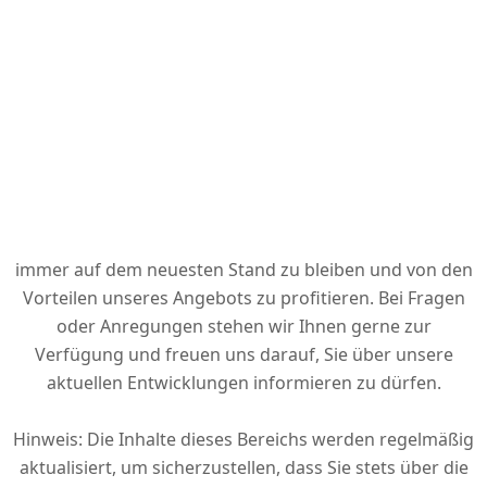
Unser Aktuelles-Bereich dient auch als Plattform, um Sie
über wichtige rechtliche Änderungen und
Bestimmungen im Bereich Waffenbesitz und -handel zu
informieren. Wir sind stets bemüht, Ihnen alle
relevanten Informationen zur Verfügung zu stellen, um
sicherzustellen, dass Sie über die aktuellen Vorschriften
informiert sind.
Besuchen Sie regelmäßig unseren Aktuelles-Bereich, um
immer auf dem neuesten Stand zu bleiben und von den
Vorteilen unseres Angebots zu profitieren. Bei Fragen
oder Anregungen stehen wir Ihnen gerne zur
Verfügung und freuen uns darauf, Sie über unsere
aktuellen Entwicklungen informieren zu dürfen.
Hinweis: Die Inhalte dieses Bereichs werden regelmäßig
aktualisiert, um sicherzustellen, dass Sie stets über die