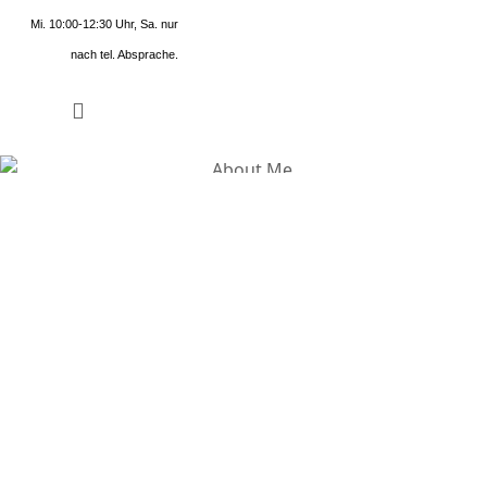
Mi. 10:00-12:30 Uhr, Sa. nur
nach tel. Absprache.
Aktuelles
Bleiben Sie informiert
Erfahren Sie aus erster Hand von aktuellen
Sonderaktionen, Rabatten und saisonalen Angeboten,
die wir exklusiv für unsere Kunden bereithalten. Seien
Sie stets informiert über neue Produkte und
Innovationen in der Welt der Waffen und des
Schießsports.