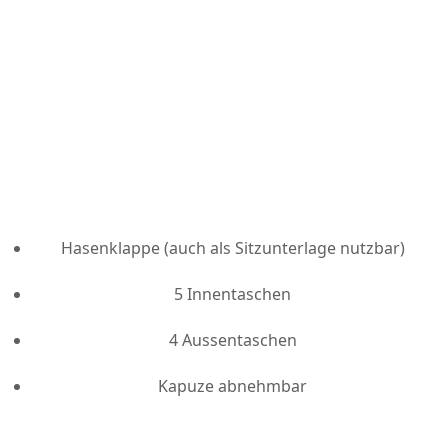
Top Drückjagdjacke PERCUSSION
172,30 €
Sehr beliebte Jacke mit tollen Eigenschaften
winddicht, wasserdicht, atmungsaktiv und leise
Hasenklappe (auch als Sitzunterlage nutzbar)
5 Innentaschen
4 Aussentaschen
Kapuze abnehmbar