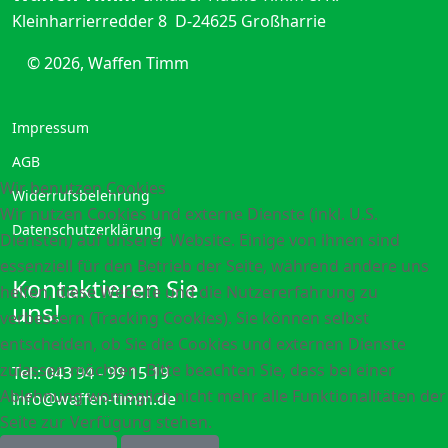
Kleinharrierredder 8
D-24625 Großharrie
© 2026, Waffen Timm
Impressum
AGB
Wir benutzen Cookies
Widerrufsbelehrung
Wir nutzen Cookies und externe Dienste (inkl. U.S.
Datenschutzerklärung
Diensten) auf unserer Website. Einige von ihnen sind
essenziell für den Betrieb der Seite, während andere uns
Kontaktieren Sie
helfen, diese Website und die Nutzererfahrung zu
uns!
verbessern (Tracking Cookies). Sie können selbst
entscheiden, ob Sie die Cookies und externen Dienste
zulassen möchten. Bitte beachten Sie, dass bei einer
Tel.: 043 94 - 99 15 19
Ablehnung womöglich nicht mehr alle Funktionalitäten der
info@waffen-timm.de
Seite zur Verfügung stehen.